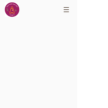
Ayurveda
​L'association
Mon Ami
(A.M.A.)
a été
créée en 2015 afin de
fédérer des praticiens,
thérapeutes, conseillers
en Ayurveda, clients et
sympathisants de cette
tradition millénaire. Son
objectif est de privilégier
une harmonie de l'être, la