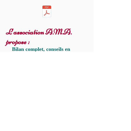
L'association A.M.A.
propose :
Bilan complet, conseils en
diététique et hygiène de vie,
Massages et soins corporels,
marmathérapie et agnikarma,
Jalauka thérapie (sangsues),
phytothérapie et aromathérapie
Lithothérapie, soins
énergétiques
Cures détox ; purvakarma,
panchakarma (1 à 4 semaines)
Séjours ayurvédiques (week-
end et semaine)
Week-end de ressourcement,
atelier cuisine ou hygiène de vie
​ Jeûne (week-end ou semaine)
​ Séance de méditation