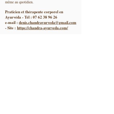
même au quotidien.
Praticien et thérapeute corporel en
Ayurvéda - Tél :
07 62 38 96 26
e-mail :
denis.chandrayurveda@gmail.com
- Site :
https://chandra-ayurveda.com/
Jacques WAHL - Villefranche sur
Saône (69)
Conseiller en Ayurvéda basé à Villefranche sur
Saône (69), je dispense mes soins et massages
ayurvédiques depuis plus de 17 ans. J'ai reçu
une formation diplômante par Jiva Institut à
Faridabad. Mes séjours réguliers en Inde auprès
de Vaidyas confirmés m'apporte des expériences