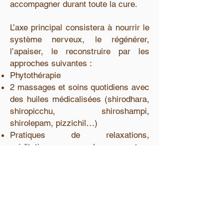
accompagner durant toute la cure.
L’axe principal consistera à nourrir le
système nerveux, le régénérer,
l’apaiser, le reconstruire par les
approches suivantes :
Phytothérapie
2 massages et soins quotidiens avec
des huiles médicalisées (shirodhara,
shiropicchu, shiroshampi,
shirolepam, pizzichil…)
Pratiques de relaxations,
méditations, yoga doux, mantras
(aucun pré-requis nécessaires)
Espace d’expression
Nourriture végétarienne, biologique,
ayurvédique et ré-équilibrante
Balade en pleine nature
Suivi post-cure