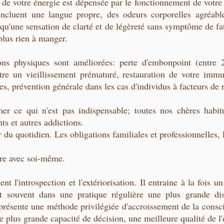
 % de votre énergie est dépensée par le fonctionnement de votre
incluent une langue propre, des odeurs corporelles agréabl
 qu'une sensation de clarté et de légèreté sans symptôme de f
plus rien à manger.
ons physiques sont améliorées: perte d'embonpoint (entre 
ntre un vieillissement prématuré, restauration de votre immu
es, prévention générale dans les cas d'individus à facteurs de r
r ce qui n'est pas indispensable; toutes nos chères habitu
ts et autres addictions.
 du quotidien. Les obligations familiales et professionnelles, 
re avec soi-même.
nt l'introspection et l'extériorisation. Il entraine à la fois u
 et souvent dans une pratique régulière une plus grande di
représente une méthode privilégiée d'accroissement de la cons
e plus grande capacité de décision, une meilleure qualité de l'é