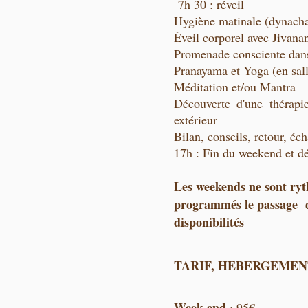
7h 30 : réveil
Hygiène matinale (dynachar
Éveil corporel avec Jivan
Promenade consciente dan
Pranayama et Yoga (en sall
Méditation et/ou Mantra
Découverte d'une thérapi
extérieur
Bilan, conseils, retour, éc
17h : Fin du weekend et dé
Les weekends ne sont ryt
programmés le passage de
disponibilités
TARIF, HEBERGEMEN
Week-end
: 95€