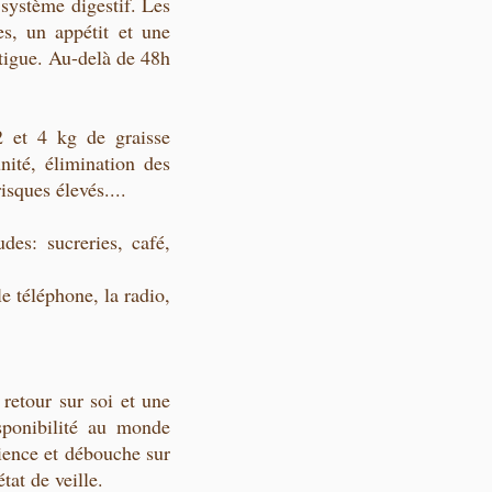
 système digestif. Les
es, un appétit et une
atigue. Au-delà de 48h
2 et 4 kg de graisse
nité, élimination des
isques élevés....
des: sucreries, café,
le téléphone, la radio,
n retour sur soi et une
sponibilité au monde
cience et débouche sur
tat de veille.