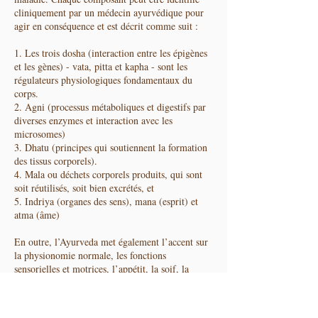
cliniquement par un médecin ayurvédique pour
agir en conséquence et est décrit comme suit :
1. Les trois dosha (interaction entre les épigènes
et les gènes) - vata, pitta et kapha - sont les
régulateurs physiologiques fondamentaux du
corps.
2. Agni (processus métaboliques et digestifs par
diverses enzymes et interaction avec les
microsomes)
3. Dhatu (principes qui soutiennent la formation
des tissus corporels).
4. Mala ou déchets corporels produits, qui sont
soit réutilisés, soit bien excrétés, et
5. Indriya (organes des sens), mana (esprit) et
atma (âme)
En outre, l’Ayurveda met également l’accent sur
la physionomie normale, les fonctions
sensorielles et motrices, l’appétit, la soif, la
résistance à la chaleur, au froid et à l’effort pour
évaluer l’état de santé. [Cha.Sa.Sutra Sthana
21/18-19]