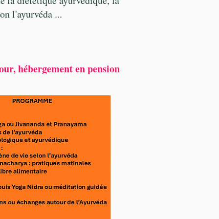
de la diététique ayurvédique, la
on l'ayurvéda ...
 jour, hébergement en pension