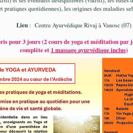
riti) et ses éventuels déséquilibres (vikriti), les bases 
t pratiques quotidiennes), les origines des maladies sel
Lie
u
: Centre Ayurvédique Rivaj à Vanosc (07)
ris pour 3 jours (2 cours de yoga et méditation par
complète et
1 massage ayurvédique inclus)