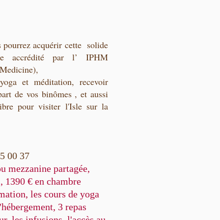
s pourrez acquérir cette solide
me accrédité par l’ IPHM
c Medicine),
yoga et méditation, recevoir
art de vos binômes , et aussi
bre pour visiter l'Isle sur la
25 00 37
ou mezzanine partagée,
l, 1390 € en chambre
mation, les cours de yoga
 l'hébergement, 3 repas
r, les infusions, l'accès au