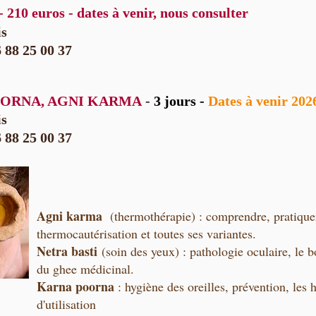
10 euros - dates à venir, nous consulter
is
 88 25 00 37
OORNA, AGNI KARMA
-
3 jours -
Dates à venir 20
is
 88 25 00 37
Agni karma
(thermothérapie) : comprendre, pratiquer,
thermocautérisation et toutes ses variantes.
Netra basti
(soin des yeux) : pathologie oculaire, le b
du ghee médicinal.
Karna poorna
: hygiène des oreilles, prévention, les h
d'utilisation